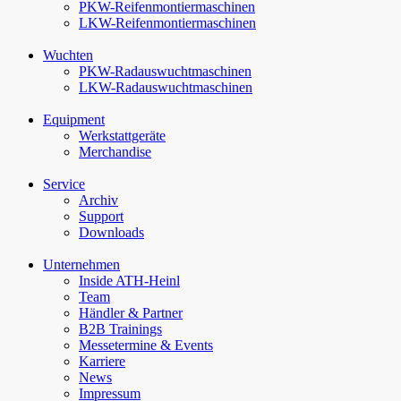
PKW-Reifenmontiermaschinen
LKW-Reifenmontiermaschinen
Wuchten
PKW-Rad­auswucht­maschinen
LKW-Rad­auswucht­maschinen
Equipment
Werkstattgeräte
Merchandise
Service
Archiv
Support
Downloads
Unternehmen
Inside ATH-Heinl
Team
Händler & Partner
B2B Trainings
Messetermine & Events
Karriere
News
Impressum