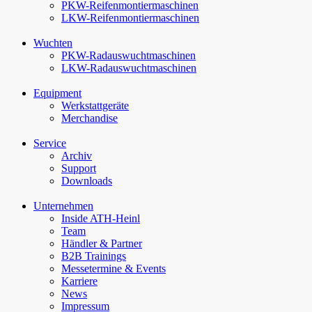
PKW-Reifenmontiermaschinen
LKW-Reifenmontiermaschinen
Wuchten
PKW-Rad­auswucht­maschinen
LKW-Rad­auswucht­maschinen
Equipment
Werkstattgeräte
Merchandise
Service
Archiv
Support
Downloads
Unternehmen
Inside ATH-Heinl
Team
Händler & Partner
B2B Trainings
Messetermine & Events
Karriere
News
Impressum