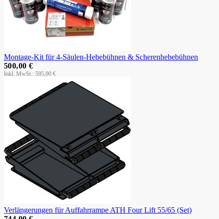
Montage-Kit für 4-Säulen-Hebebühnen & Scherenhebebühnen
500,00 €
595,00 €
Verlängerungen für Auffahrrampe ATH Four Lift 55/65 (Set)
744,00 €