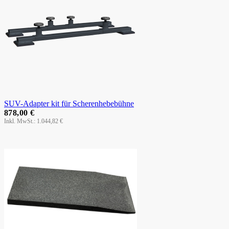
SUV-Adapter kit für Scherenhebebühne
878,00 €
1.044,82 €