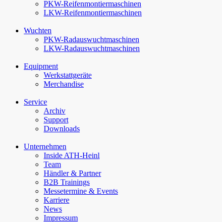
PKW-Reifenmontiermaschinen
LKW-Reifenmontiermaschinen
Wuchten
PKW-Rad­auswucht­maschinen
LKW-Rad­auswucht­maschinen
Equipment
Werkstattgeräte
Merchandise
Service
Archiv
Support
Downloads
Unternehmen
Inside ATH-Heinl
Team
Händler & Partner
B2B Trainings
Messetermine & Events
Karriere
News
Impressum