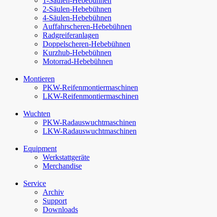
1-Säulen-Hebebühnen
2-Säulen-Hebebühnen
4-Säulen-Hebebühnen
Auffahr­scheren-​Hebebühnen
Radgreiferanlagen
Doppel­scheren-​Hebebühnen
Kurzhub-Hebebühnen
Motorrad-Hebebühnen
Montieren
PKW-Reifenmontiermaschinen
LKW-Reifenmontiermaschinen
Wuchten
PKW-Rad­auswucht­maschinen
LKW-Rad­auswucht­maschinen
Equipment
Werkstattgeräte
Merchandise
Service
Archiv
Support
Downloads