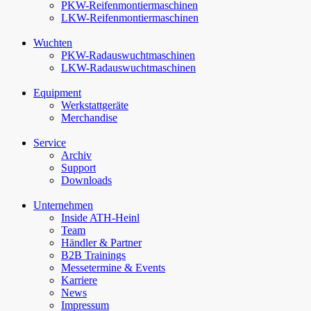
PKW-Reifenmontiermaschinen
LKW-Reifenmontiermaschinen
Wuchten
PKW-Rad­auswucht­maschinen
LKW-Rad­auswucht­maschinen
Equipment
Werkstattgeräte
Merchandise
Service
Archiv
Support
Downloads
Unternehmen
Inside ATH-Heinl
Team
Händler & Partner
B2B Trainings
Messetermine & Events
Karriere
News
Impressum