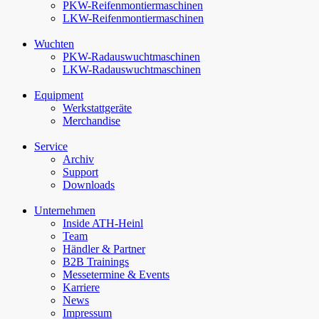
PKW-Reifenmontiermaschinen
LKW-Reifenmontiermaschinen
Wuchten
PKW-Rad­auswucht­maschinen
LKW-Rad­auswucht­maschinen
Equipment
Werkstattgeräte
Merchandise
Service
Archiv
Support
Downloads
Unternehmen
Inside ATH-Heinl
Team
Händler & Partner
B2B Trainings
Messetermine & Events
Karriere
News
Impressum