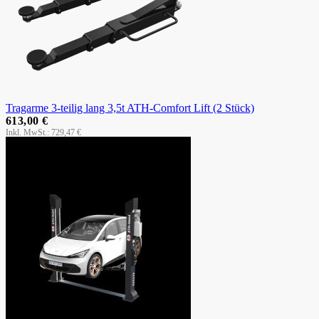
Tragarme 3-teilig lang 3,5t ATH-Comfort Lift (2 Stück)
613,00 €
729,47 €