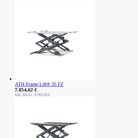
ATH Frame Lift® 35 FZ
7.054,62 €
8.395,00 €