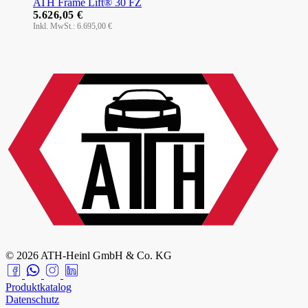
ATH Frame Lift® 30 FZ
5.626,05 €
6.695,00 €
© 2026 ATH-Heinl GmbH & Co. KG
Produktkatalog
Datenschutz