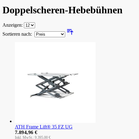
Doppel­scheren-​Hebebühnen
Anzeigen:
Sortieren nach:
ATH Frame Lift® 35 FZ UG
7.894,96 €
9.395,00 €