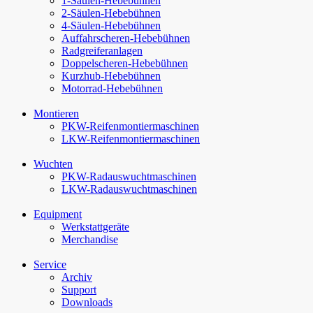
1-Säulen-Hebebühnen
2-Säulen-Hebebühnen
4-Säulen-Hebebühnen
Auffahr­scheren-​Hebebühnen
Radgreiferanlagen
Doppel­scheren-​Hebebühnen
Kurzhub-Hebebühnen
Motorrad-Hebebühnen
Montieren
PKW-Reifenmontiermaschinen
LKW-Reifenmontiermaschinen
Wuchten
PKW-Rad­auswucht­maschinen
LKW-Rad­auswucht­maschinen
Equipment
Werkstattgeräte
Merchandise
Service
Archiv
Support
Downloads