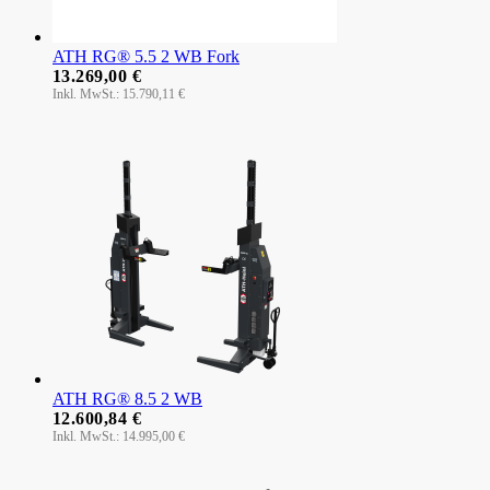
ATH RG® 5.5 2 WB Fork
13.269,00 €
15.790,11 €
ATH RG® 8.5 2 WB
12.600,84 €
14.995,00 €