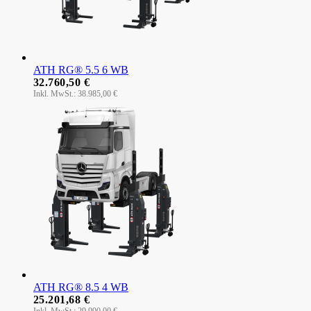
ATH RG® 5.5 6 WB
32.760,50 €
38.985,00 €
ATH RG® 8.5 4 WB
25.201,68 €