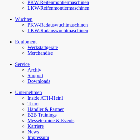
PKW-Reifenmontiermaschinen
LKW-Reifenmontiermaschinen
Wuchten
PKW-Rad­auswucht­maschinen
LKW-Rad­auswucht­maschinen
Equipment
Werkstattgeräte
Merchandise
Service
Archiv
Support
Downloads
Unternehmen
Inside ATH-Heinl
Team
Händler & Partner
B2B Trainings
Messetermine & Events
Karriere
News
Impressum