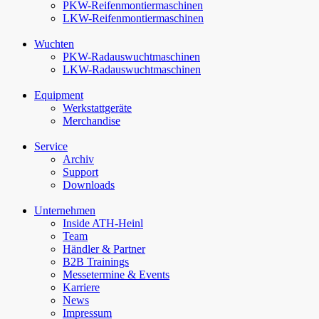
PKW-Reifenmontiermaschinen
LKW-Reifenmontiermaschinen
Wuchten
PKW-Rad­auswucht­maschinen
LKW-Rad­auswucht­maschinen
Equipment
Werkstattgeräte
Merchandise
Service
Archiv
Support
Downloads
Unternehmen
Inside ATH-Heinl
Team
Händler & Partner
B2B Trainings
Messetermine & Events
Karriere
News
Impressum