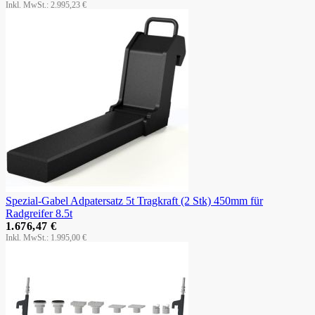
2.995,23 €
Spezial-Gabel Adpatersatz 5t Tragkraft (2 Stk) 450mm für
Radgreifer 8.5t
1.676,47 €
1.995,00 €