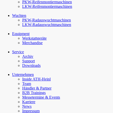
PKW-Reifenmontiermaschinen
LKW-Reifenmontiermaschinen
Wuchten
PKW-Rad­auswucht­maschinen
LKW-Rad­auswucht­maschinen
Equipment
Werkstattgeräte
Merchandise
Service
Archiv
Support
Downloads
Unternehmen
Inside ATH-Heinl
Team
Händler & Partner
B2B Trainings
Messetermine & Events
Karriere
News
Impressum