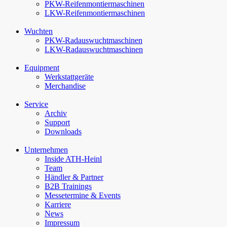
PKW-Reifenmontiermaschinen
LKW-Reifenmontiermaschinen
Wuchten
PKW-Rad­auswucht­maschinen
LKW-Rad­auswucht­maschinen
Equipment
Werkstattgeräte
Merchandise
Service
Archiv
Support
Downloads
Unternehmen
Inside ATH-Heinl
Team
Händler & Partner
B2B Trainings
Messetermine & Events
Karriere
News
Impressum