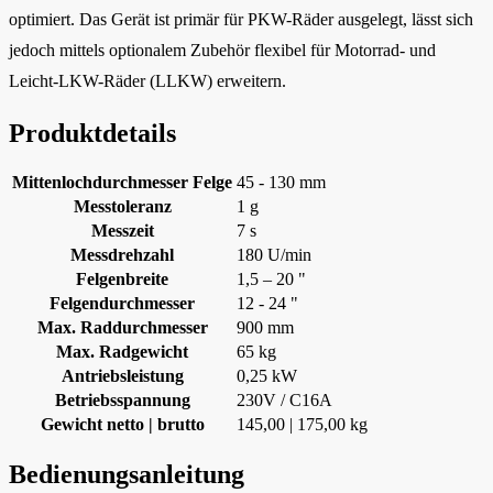
optimiert. Das Gerät ist primär für PKW-Räder ausgelegt, lässt sich
jedoch mittels optionalem Zubehör flexibel für Motorrad- und
Leicht-LKW-Räder (LLKW) erweitern.
Produktdetails
Mittenlochdurchmesser Felge
45 - 130 mm
Messtoleranz
1 g
Messzeit
7 s
Messdrehzahl
180 U/min
Felgenbreite
1,5 – 20 "
Felgendurchmesser
12 - 24 "
Max. Raddurchmesser
900 mm
Max. Radgewicht
65 kg
Antriebsleistung
0,25 kW
Betriebsspannung
230V / C16A
Gewicht netto | brutto
145,00 | 175,00 kg
Bedienungsanleitung