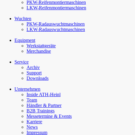
PKW-Reifenmontiermaschinen
LKW-Reifenmontiermaschinen
Wuchten
PKW-Rad­auswucht­maschinen
LKW-Rad­auswucht­maschinen
Equipment
Werkstattgeräte
Merchandise
Service
Archiv
Support
Downloads
Unternehmen
Inside ATH-Heinl
Team
Händler & Partner
B2B Trainings
Messetermine & Events
Karriere
News
Impressum